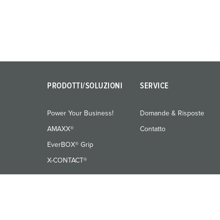
u
n
g
s
a
u
s
w
PRODOTTI/SOLUZIONI
SERVICE
a
h
Power Your Business!
Domande & Risposte
l
AMAXX®
Contatto
EverBOX® Grip
X-CONTACT®