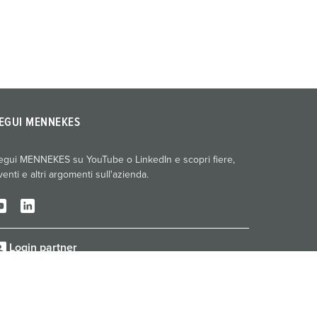
EGUI MENNEKES
egui MENNEKES su YouTube o LinkedIn e scopri fiere,
venti e altri argomenti sull'azienda.
Login partner