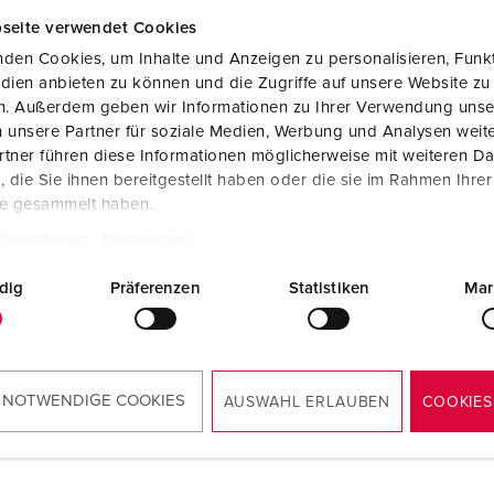
Tecnologia dati / rete
V
seite verwendet Cookies
Esecuzioni speciali
P
den Cookies, um Inhalte und Anzeigen zu personalisieren, Funkt
dien anbieten zu können und die Zugriffe auf unsere Website zu
Prodotti complementari
D
en. Außerdem geben wir Informationen zu Ihrer Verwendung unse
 unsere Partner für soziale Medien, Werbung und Analysen weite
S
tner führen diese Informationen möglicherweise mit weiteren D
die Sie ihnen bereitgestellt haben oder die sie im Rahmen Ihre
olo 18424
S
te gesammelt haben.
io inox rettificato,
sioni (alt. x largh.): 900 x
tzerklärung
Impressum
 mm
dig
Präferenzen
Statistiken
Mar
AL PRODOTTO
 NOTWENDIGE COOKIES
AUSWAHL ERLAUBEN
COOKIES