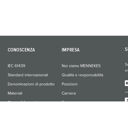
S
CONOSCENZA
IMPRESA
S
IEC 61439
Noi siamo MENNEKES
e
Standard internazionali
Qualità e responsabilità
Denominazioni di prodotto
Posizioni
Materiali
Carriera
Corso di formazione
Stampa
Fiere