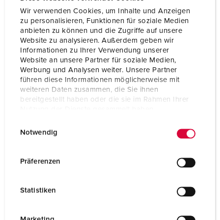
Wir verwenden Cookies, um Inhalte und Anzeigen
zu personalisieren, Funktionen für soziale Medien
anbieten zu können und die Zugriffe auf unsere
Website zu analysieren. Außerdem geben wir
Informationen zu Ihrer Verwendung unserer
Website an unsere Partner für soziale Medien,
Werbung und Analysen weiter. Unsere Partner
führen diese Informationen möglicherweise mit
weiteren Daten zusammen, die Sie ihnen
bereitgestellt haben oder die sie im Rahmen Ihrer
Nutzung der Dienste gesammelt haben.
E
Datenschutzerklärung
Impressum
Notwendig
i
n
Articolo 15690
w
in acciaio inox (materiale 1.4301), Adatto a 2
Präferenzen
combinazioni AMAXX® , ciascuna con 2 o 3 segmenti,
i
con pareti laterali, per installazioni a parete o su
l
Statistiken
colonna, dimensioni (alt. x largh. x prof.): 496,5 x 480
l
x 250 mm
i
g
Marketing