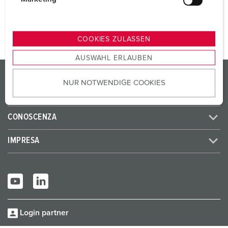
AL PRODOTTO
u
n
g
COOKIES ZULASSEN
s
AUSWAHL ERLAUBEN
a
PRODOTTI/SOLUZIONI
u
NUR NOTWENDIGE COOKIES
s
SERVICE
w
a
CONOSCENZA
h
l
IMPRESA
Login partner