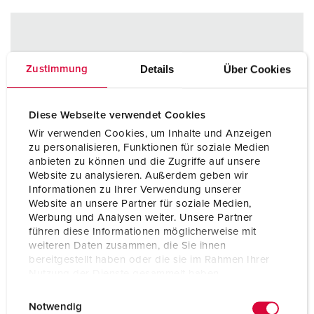
Details
Über Cookies
Zustimmung
Diese Webseite verwendet Cookies
Wir verwenden Cookies, um Inhalte und Anzeigen
zu personalisieren, Funktionen für soziale Medien
anbieten zu können und die Zugriffe auf unsere
Website zu analysieren. Außerdem geben wir
Informationen zu Ihrer Verwendung unserer
Website an unsere Partner für soziale Medien,
Werbung und Analysen weiter. Unsere Partner
führen diese Informationen möglicherweise mit
weiteren Daten zusammen, die Sie ihnen
bereitgestellt haben oder die sie im Rahmen Ihrer
Nutzung der Dienste gesammelt haben.
E
Datenschutzerklärung
Impressum
Notwendig
i