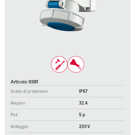
Articolo 9381
Grado di protezione
IP67
Ampere
32 A
Poli
5 p
Voltaggio
230 V