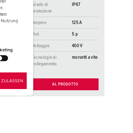
rer
Grado di
IP67
r.
protezione
aten
r Nutzung
Ampere
125 A
Poli
5 p
Voltaggio
400 V
keting
a vite
Tecnologie di
morsetti a vite
collegamento
 ZULASSEN
AL PRODOTTO