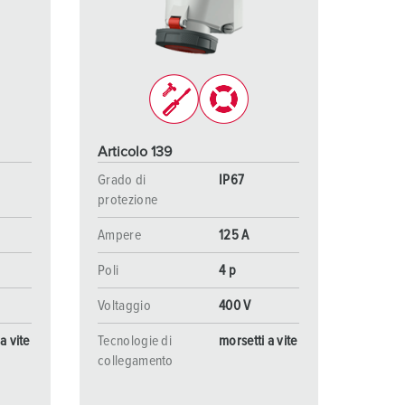
igili del fuoco e protezione civile
er container refrigerati
a campeggio
pine e prese per militare
Articolo 139
trumetazione tecnica per eventi
Grado di
IP67
protezione
Ampere
125 A
Poli
4 p
Voltaggio
400 V
a vite
Tecnologie di
morsetti a vite
collegamento