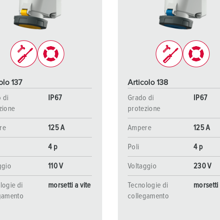
Tecnologia dati / rete
V
Esecuzioni speciali
P
Prodotti complementari
D
S
olo 137
Articolo 138
S
 di
IP67
Grado di
IP67
zione
protezione
re
125 A
Ampere
125 A
4 p
Poli
4 p
ggio
110 V
Voltaggio
230 V
logie di
morsetti a vite
Tecnologie di
morsetti 
gamento
collegamento