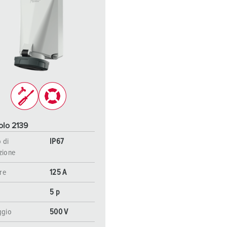
olo 2139
 di
IP67
zione
re
125 A
5 p
ggio
500 V