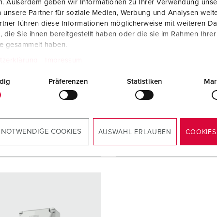
en. Außerdem geben wir Informationen zu Ihrer Verwendung unse
 di
IP67
Grado di
IP67
 unsere Partner für soziale Medien, Werbung und Analysen weite
zione
protezione
tner führen diese Informationen möglicherweise mit weiteren D
die Sie ihnen bereitgestellt haben oder die sie im Rahmen Ihre
re
125 A
Ampere
125 A
te gesammelt haben.
4 p
Poli
5 p
tzerklärung
Impressum
ggio
500 V
Voltaggio
230 V
dig
Präferenzen
Statistiken
Mar
logie di
morsetti a vite
Tecnologie di
morsetti 
gamento
collegamento
 NOTWENDIGE COOKIES
AUSWAHL ERLAUBEN
COOKIES
AL PRODOTTO
AL PRODOTTO