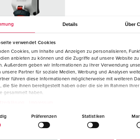
Tecnologia dati / rete
V
Esecuzioni speciali
P
Details
Über C
mmung
Prodotti complementari
D
seite verwendet Cookies
S
den Cookies, um Inhalte und Anzeigen zu personalisieren, Funkt
colo 5602406H
S
dien anbieten zu können und die Zugriffe auf unsere Website zu
 di
IP67 / IP69
en. Außerdem geben wir Informationen zu Ihrer Verwendung unse
zione
 unsere Partner für soziale Medien, Werbung und Analysen weite
tner führen diese Informationen möglicherweise mit weiteren D
re
16 A
die Sie ihnen bereitgestellt haben oder die sie im Rahmen Ihre
te gesammelt haben.
4 p
tzerklärung
Impressum
ggio
400 V
dig
Präferenzen
Statistiken
Mar
logie di
morsetti a vite
gamento
tti
X-CONTACT®