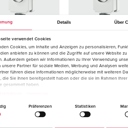
Tecnologia dati / rete
V
Esecuzioni speciali
P
Details
Über C
mmung
Prodotti complementari
D
seite verwendet Cookies
S
den Cookies, um Inhalte und Anzeigen zu personalisieren, Funkt
colo 5679A
Articolo 5693A
S
dien anbieten zu können und die Zugriffe auf unsere Website zu
 di
IP67
Grado di
IP67
en. Außerdem geben wir Informationen zu Ihrer Verwendung unse
zione
protezione
 unsere Partner für soziale Medien, Werbung und Analysen weite
tner führen diese Informationen möglicherweise mit weiteren D
re
125 A
Ampere
125 A
die Sie ihnen bereitgestellt haben oder die sie im Rahmen Ihre
te gesammelt haben.
4 p
Poli
4 p
tzerklärung
Impressum
ggio
400 V
Voltaggio
500 V
dig
Präferenzen
Statistiken
Mar
logie di
morsetti a vite
Tecnologie di
morsetti 
gamento
collegamento
tti
X-CONTACT®
Contatti
X-CONT