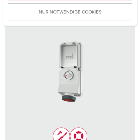
u
NUR NOTWENDIGE COOKIES
s
w
a
h
l