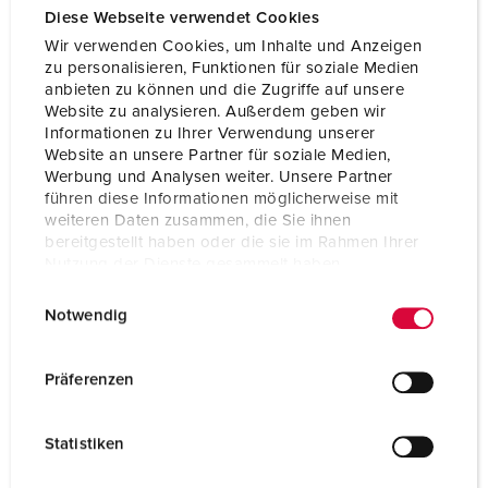
Diese Webseite verwendet Cookies
Wir verwenden Cookies, um Inhalte und Anzeigen
zu personalisieren, Funktionen für soziale Medien
anbieten zu können und die Zugriffe auf unsere
Website zu analysieren. Außerdem geben wir
Informationen zu Ihrer Verwendung unserer
Website an unsere Partner für soziale Medien,
Werbung und Analysen weiter. Unsere Partner
führen diese Informationen möglicherweise mit
weiteren Daten zusammen, die Sie ihnen
bereitgestellt haben oder die sie im Rahmen Ihrer
Nutzung der Dienste gesammelt haben.
Articolo 7143
E
Datenschutzerklärung
Impressum
Grado di protezione
IP67
Notwendig
i
n
Ampere
16 A
w
Präferenzen
Poli
3 p
i
l
Voltaggio
230 V
Statistiken
l
i
Tecnologie di collegamento
morsetti a vite