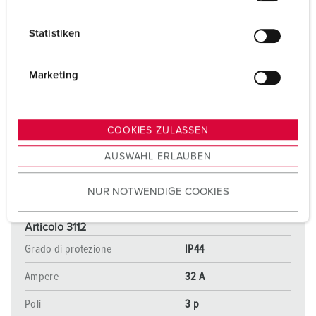
i
l
Statistiken
l
i
g
Marketing
u
n
g
COOKIES ZULASSEN
s
AUSWAHL ERLAUBEN
a
u
NUR NOTWENDIGE COOKIES
s
w
a
Articolo 3112
h
Grado di protezione
IP44
l
Ampere
32 A
Poli
3 p