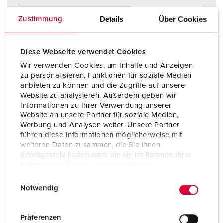
Ampere
32 A
Details
Über Cookies
Zustimmung
Poli
3 p
Diese Webseite verwendet Cookies
Voltaggio
110 V
Wir verwenden Cookies, um Inhalte und Anzeigen
Tecnologie di collegamento
morsetti a vite
zu personalisieren, Funktionen für soziale Medien
anbieten zu können und die Zugriffe auf unsere
Website zu analysieren. Außerdem geben wir
Informationen zu Ihrer Verwendung unserer
AL PRODOTTO
Website an unsere Partner für soziale Medien,
Werbung und Analysen weiter. Unsere Partner
führen diese Informationen möglicherweise mit
weiteren Daten zusammen, die Sie ihnen
bereitgestellt haben oder die sie im Rahmen Ihrer
Nutzung der Dienste gesammelt haben.
E
Datenschutzerklärung
Impressum
Notwendig
i
n
w
Präferenzen