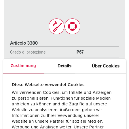
Articolo 3380
Grado di protezione
IP67
Ampere
125 A
Details
Über Cookies
Zustimmung
Poli
3 p
Diese Webseite verwendet Cookies
Voltaggio
230 V
Wir verwenden Cookies, um Inhalte und Anzeigen
Tecnologie di collegamento
morsetti a vite
zu personalisieren, Funktionen für soziale Medien
anbieten zu können und die Zugriffe auf unsere
Website zu analysieren. Außerdem geben wir
Informationen zu Ihrer Verwendung unserer
AL PRODOTTO
Website an unsere Partner für soziale Medien,
Werbung und Analysen weiter. Unsere Partner