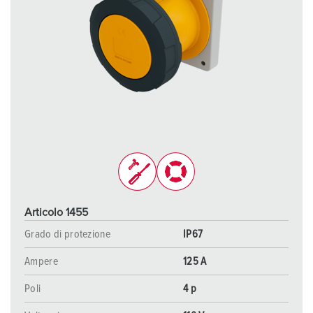
Articolo 1455
Grado di protezione
IP67
Ampere
125 A
Poli
4 p