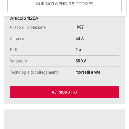
NUR NOTWENDIGE COOKIES
s
w
a
Articolo 1125A
h
Grado di protezione
IP67
l
Ampere
63 A
Poli
4 p
Voltaggio
500 V
Tecnologie di collegamento
morsetti a vite
AL PRODOTTO