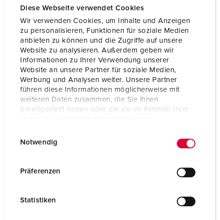
Diese Webseite verwendet Cookies
Wir verwenden Cookies, um Inhalte und Anzeigen
zu personalisieren, Funktionen für soziale Medien
anbieten zu können und die Zugriffe auf unsere
Website zu analysieren. Außerdem geben wir
Informationen zu Ihrer Verwendung unserer
Website an unsere Partner für soziale Medien,
Werbung und Analysen weiter. Unsere Partner
führen diese Informationen möglicherweise mit
weiteren Daten zusammen, die Sie ihnen
bereitgestellt haben oder die sie im Rahmen Ihrer
Nutzung der Dienste gesammelt haben.
Articolo 11032F
E
Datenschutzerklärung
Impressum
Grado di protezione
IP54
Notwendig
i
n
Ampere
16 A
w
Präferenzen
Poli
2 p+PE
i
l
Voltaggio
230 V
Statistiken
l
i
Tecnologie di collegamento
morsetti a vite