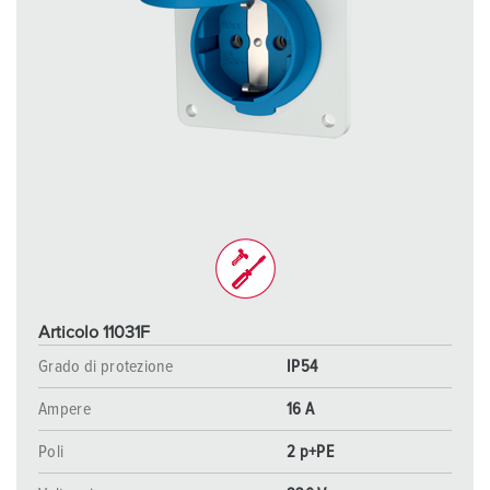
Articolo 11031F
Grado di protezione
IP54
Ampere
16 A
Poli
2 p+PE