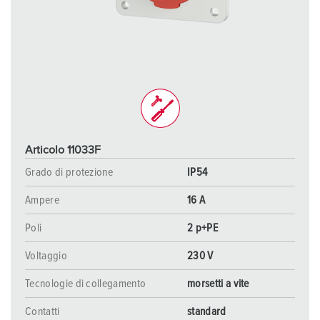
Articolo 11033F
Grado di protezione
IP54
Ampere
16 A
Poli
2 p+PE
Voltaggio
230 V
Tecnologie di collegamento
morsetti a vite
Contatti
standard