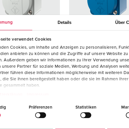
Tecnologia dati / rete
V
Esecuzioni speciali
P
Details
Über C
mmung
Prodotti complementari
D
seite verwendet Cookies
S
den Cookies, um Inhalte und Anzeigen zu personalisieren, Funkt
olo 10118
Articolo 10119
S
dien anbieten zu können und die Zugriffe auf unsere Website zu
 di
IP44
Grado di
IP44
en. Außerdem geben wir Informationen zu Ihrer Verwendung unse
zione
protezione
 unsere Partner für soziale Medien, Werbung und Analysen weite
tner führen diese Informationen möglicherweise mit weiteren D
re
16 A
Ampere
16 A
die Sie ihnen bereitgestellt haben oder die sie im Rahmen Ihre
te gesammelt haben.
2 p+PE
Poli
2 p+PE
tzerklärung
Impressum
ggio
230 V
Voltaggio
230 V
dig
Präferenzen
Statistiken
Mar
logie di
morsetti a vite
Tecnologie di
morsetti 
gamento
collegamento
tti
standard
Contatti
standar