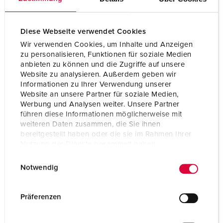
Diese Webseite verwendet Cookies
Wir verwenden Cookies, um Inhalte und Anzeigen
zu personalisieren, Funktionen für soziale Medien
anbieten zu können und die Zugriffe auf unsere
Website zu analysieren. Außerdem geben wir
Informationen zu Ihrer Verwendung unserer
Website an unsere Partner für soziale Medien,
Werbung und Analysen weiter. Unsere Partner
führen diese Informationen möglicherweise mit
weiteren Daten zusammen, die Sie ihnen
bereitgestellt haben oder die sie im Rahmen Ihrer
Nutzung der Dienste gesammelt haben.
Articolo 10121
E
Datenschutzerklärung
Impressum
Grado di protezione
IP44
Notwendig
i
n
Ampere
16 A
w
Präferenzen
Poli
2 p+PE
i
l