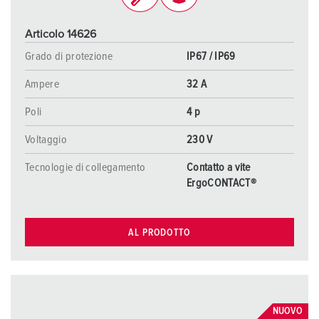
Articolo 14626
Grado di protezione
IP67 / IP69
Ampere
32 A
Poli
4 p
Voltaggio
230 V
Tecnologie di collegamento
Contatto a vite
ErgoCONTACT®
AL PRODOTTO
NUOVO