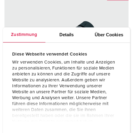
Details
Über Cookies
Zustimmung
Diese Webseite verwendet Cookies
Wir verwenden Cookies, um Inhalte und Anzeigen
zu personalisieren, Funktionen für soziale Medien
anbieten zu können und die Zugriffe auf unsere
Website zu analysieren. Außerdem geben wir
Informationen zu Ihrer Verwendung unserer
Website an unsere Partner für soziale Medien,
Werbung und Analysen weiter. Unsere Partner
führen diese Informationen möglicherweise mit
weiteren Daten zusammen, die Sie ihnen
bereitgestellt haben oder die sie im Rahmen Ihrer
Nutzung der Dienste gesammelt haben.
Articolo 14627
E
Datenschutzerklärung
Impressum