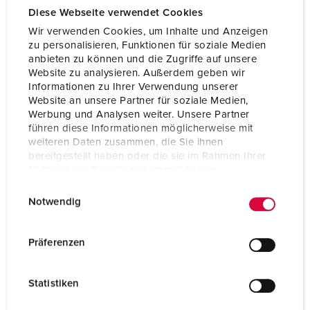
Diese Webseite verwendet Cookies
Voltaggio
20 - 25, 40 - 50 V
Wir verwenden Cookies, um Inhalte und Anzeigen
Tecnologie di collegamento
morsetti a vite
zu personalisieren, Funktionen für soziale Medien
anbieten zu können und die Zugriffe auf unsere
Website zu analysieren. Außerdem geben wir
Informationen zu Ihrer Verwendung unserer
AL PRODOTTO
Website an unsere Partner für soziale Medien,
Werbung und Analysen weiter. Unsere Partner
führen diese Informationen möglicherweise mit
weiteren Daten zusammen, die Sie ihnen
bereitgestellt haben oder die sie im Rahmen Ihrer
Nutzung der Dienste gesammelt haben.
E
Datenschutzerklärung
Impressum
Notwendig
i
n
w
Präferenzen
i
l
Statistiken
l
i