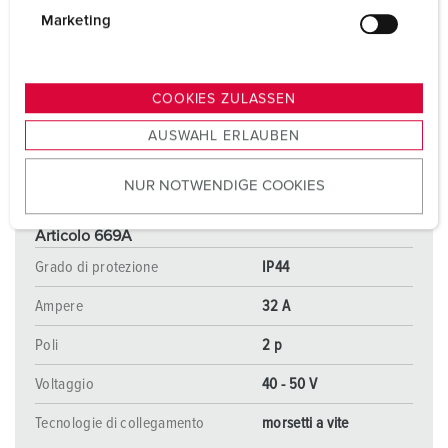
g
Marketing
u
n
g
COOKIES ZULASSEN
s
AUSWAHL ERLAUBEN
a
u
NUR NOTWENDIGE COOKIES
s
w
a
Articolo 669A
h
Grado di protezione
IP44
l
Ampere
32 A
Poli
2 p
Voltaggio
40 - 50 V
Tecnologie di collegamento
morsetti a vite