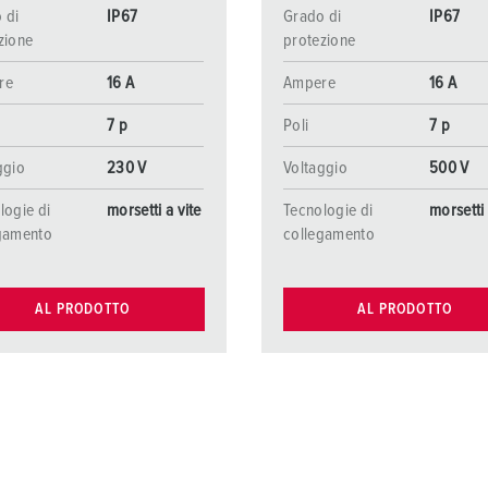
 di
IP67
Grado di
IP67
zione
protezione
re
16 A
Ampere
16 A
7 p
Poli
7 p
ggio
230 V
Voltaggio
500 V
logie di
morsetti a vite
Tecnologie di
morsetti 
gamento
collegamento
AL PRODOTTO
AL PRODOTTO