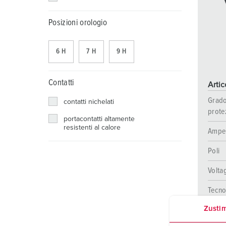
Combinazione di prese
Settore minerario
SCHUKO®
Posizioni
Posizioni orologio
X-CONTACT®
Ferrovie e società di trasporto
Bassa tensione
Cantiere navale
6 H
7 H
9 H
Fiere e centri espositivi
Contatti
Arti
Applicazioni industriali
Grado
contatti nichelati
prote
portacontatti altamente
resistenti al calore
Ampe
Poli
Volta
Tecno
colle
Zusti