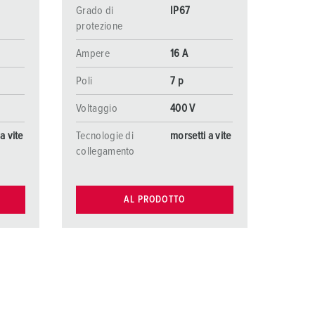
Grado di
IP67
protezione
Ampere
16 A
Poli
7 p
Voltaggio
400 V
a vite
Tecnologie di
morsetti a vite
collegamento
AL PRODOTTO