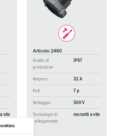
igili del fuoco e protezione civile
er container refrigerati
a campeggio
pine e prese per militare
Articolo 2460
trumetazione tecnica per eventi
Grado di
IP67
protezione
Ampere
32 A
Poli
7 p
Voltaggio
500 V
a vite
Tecnologie di
morsetti a vite
collegamento
ookies