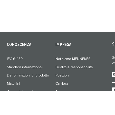
S
CONOSCENZA
IMPRESA
S
IEC 61439
Noi siamo MENNEKES
e
Standard internazionali
Qualità e responsabilità
Denominazioni di prodotto
Posizioni
Materiali
Carriera
Corso di formazione
Stampa
Fiere