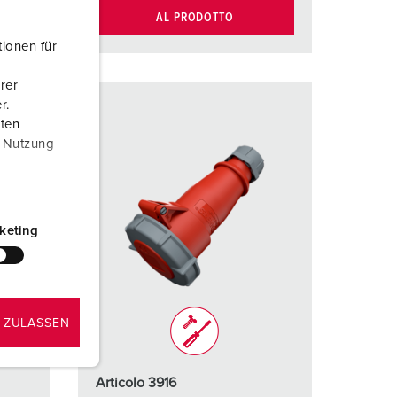
AL PRODOTTO
ionen für
rer
r.
aten
r Nutzung
keting
 ZULASSEN
Articolo 3916