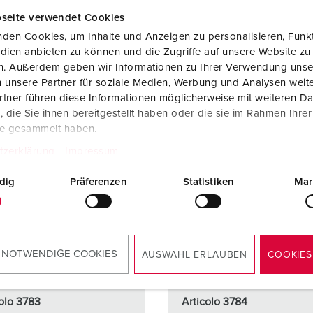
AL PRODOTTO
AL PRODOTTO
seite verwendet Cookies
den Cookies, um Inhalte und Anzeigen zu personalisieren, Funkt
dien anbieten zu können und die Zugriffe auf unsere Website zu
en. Außerdem geben wir Informationen zu Ihrer Verwendung unse
 unsere Partner für soziale Medien, Werbung und Analysen weite
tner führen diese Informationen möglicherweise mit weiteren D
die Sie ihnen bereitgestellt haben oder die sie im Rahmen Ihre
te gesammelt haben.
tzerklärung
Impressum
dig
Präferenzen
Statistiken
Mar
 NOTWENDIGE COOKIES
AUSWAHL ERLAUBEN
COOKIES
colo 3783
Articolo 3784