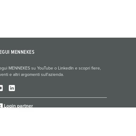
EGUI MENNEKES
egui MENNEKES su YouTube o LinkedIn e scopri fiere,
venti e altri argomenti sull'azienda.
Login partner