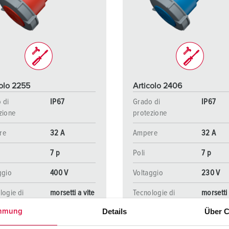
Tecnologia dati / rete
V
Esecuzioni speciali
P
Prodotti complementari
D
S
colo 2255
Articolo 2406
S
 di
IP67
Grado di
IP67
zione
protezione
re
32 A
Ampere
32 A
7 p
Poli
7 p
ggio
400 V
Voltaggio
230 V
logie di
morsetti a vite
Tecnologie di
morsetti 
gamento
collegamento
Details
Über C
mmung