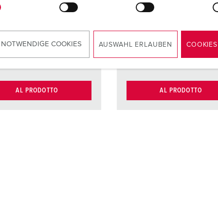
altamente
nichelati
resistenti al
Contatti
portacon
calore
altament
 NOTWENDIGE COOKIES
AUSWAHL ERLAUBEN
COOKIES
tti
contatti
resistenti
nichelati
calore
AL PRODOTTO
AL PRODOTTO