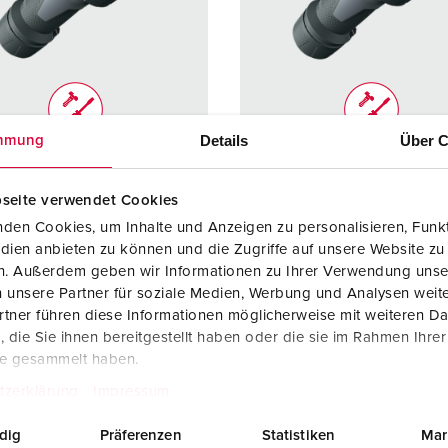
Tecnologia dati / rete
V
Esecuzioni speciali
P
Prodotti complementari
D
Details
Über C
mmung
S
olo 13238
Articolo 13239
S
 di
IP67
Grado di
IP67
seite verwendet Cookies
zione
protezione
den Cookies, um Inhalte und Anzeigen zu personalisieren, Funkt
dien anbieten zu können und die Zugriffe auf unsere Website zu
re
125 A
Ampere
125 A
en. Außerdem geben wir Informationen zu Ihrer Verwendung unse
 unsere Partner für soziale Medien, Werbung und Analysen weite
4 p
Poli
5 p
tner führen diese Informationen möglicherweise mit weiteren D
ggio
600 - 690 V
Voltaggio
600 - 69
die Sie ihnen bereitgestellt haben oder die sie im Rahmen Ihre
te gesammelt haben.
logie di
morsetti a vite
Tecnologie di
morsetti 
tzerklärung
Impressum
gamento
collegamento
dig
Präferenzen
Statistiken
Mar
tti
portacontatti
Contatti
contatti