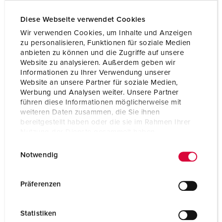
Voltaggio
400 V
Diese Webseite verwendet Cookies
Tecnologie di collegamento
morsetti a vite
Wir verwenden Cookies, um Inhalte und Anzeigen
Contatti
standard
zu personalisieren, Funktionen für soziale Medien
anbieten zu können und die Zugriffe auf unsere
Website zu analysieren. Außerdem geben wir
Informationen zu Ihrer Verwendung unserer
AL PRODOTTO
Website an unsere Partner für soziale Medien,
Werbung und Analysen weiter. Unsere Partner
führen diese Informationen möglicherweise mit
weiteren Daten zusammen, die Sie ihnen
bereitgestellt haben oder die sie im Rahmen Ihrer
Nutzung der Dienste gesammelt haben.
E
Datenschutzerklärung
Impressum
Notwendig
i
n
w
Präferenzen
i
l
Statistiken
l