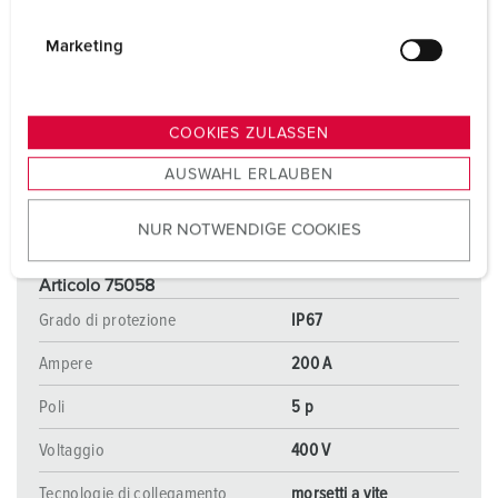
i
g
Marketing
u
n
g
COOKIES ZULASSEN
s
AUSWAHL ERLAUBEN
a
u
NUR NOTWENDIGE COOKIES
s
w
a
Articolo 75058
h
Grado di protezione
IP67
l
Ampere
200 A
Poli
5 p
Voltaggio
400 V
Tecnologie di collegamento
morsetti a vite