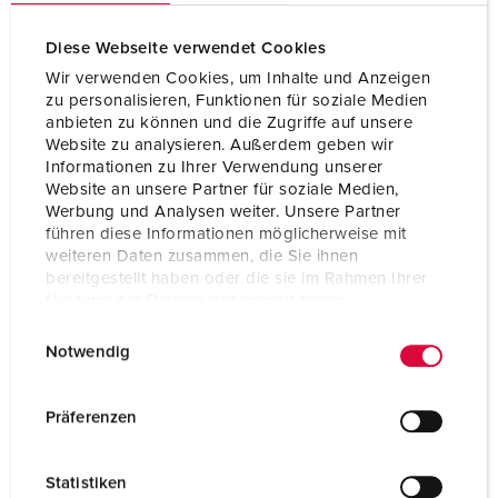
Diese Webseite verwendet Cookies
Wir verwenden Cookies, um Inhalte und Anzeigen
zu personalisieren, Funktionen für soziale Medien
anbieten zu können und die Zugriffe auf unsere
Website zu analysieren. Außerdem geben wir
Informationen zu Ihrer Verwendung unserer
Website an unsere Partner für soziale Medien,
Werbung und Analysen weiter. Unsere Partner
führen diese Informationen möglicherweise mit
weiteren Daten zusammen, die Sie ihnen
bereitgestellt haben oder die sie im Rahmen Ihrer
Nutzung der Dienste gesammelt haben.
E
Datenschutzerklärung
Impressum
Articolo 70448
Notwendig
i
Materiale
Gomma
n
w
Grado di protezione
IP44
Präferenzen
i
CEE 16 A, 5 p, 400 V
1
l
Statistiken
l