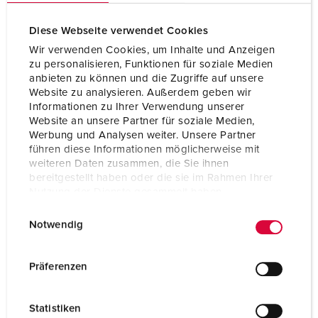
Diese Webseite verwendet Cookies
Wir verwenden Cookies, um Inhalte und Anzeigen
zu personalisieren, Funktionen für soziale Medien
anbieten zu können und die Zugriffe auf unsere
Website zu analysieren. Außerdem geben wir
Informationen zu Ihrer Verwendung unserer
Website an unsere Partner für soziale Medien,
Werbung und Analysen weiter. Unsere Partner
führen diese Informationen möglicherweise mit
weiteren Daten zusammen, die Sie ihnen
bereitgestellt haben oder die sie im Rahmen Ihrer
Nutzung der Dienste gesammelt haben.
E
Datenschutzerklärung
Impressum
Articolo 70443
Notwendig
i
Materiale
Gomma
n
w
Grado di protezione
IP44
Präferenzen
i
CEE 16 A, 5 p, 400 V
2
l
Statistiken
l