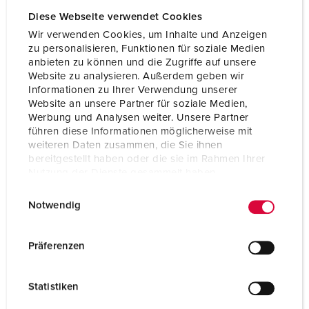
Diese Webseite verwendet Cookies
Wir verwenden Cookies, um Inhalte und Anzeigen
zu personalisieren, Funktionen für soziale Medien
anbieten zu können und die Zugriffe auf unsere
Website zu analysieren. Außerdem geben wir
Informationen zu Ihrer Verwendung unserer
Website an unsere Partner für soziale Medien,
Werbung und Analysen weiter. Unsere Partner
führen diese Informationen möglicherweise mit
weiteren Daten zusammen, die Sie ihnen
bereitgestellt haben oder die sie im Rahmen Ihrer
Nutzung der Dienste gesammelt haben.
E
Datenschutzerklärung
Impressum
Notwendig
Articolo 70352
i
n
Materiale
Gomma
w
Präferenzen
Grado di protezione
IP44
i
l
CEE 16 A, 5 p, 400 V
2
Statistiken
l