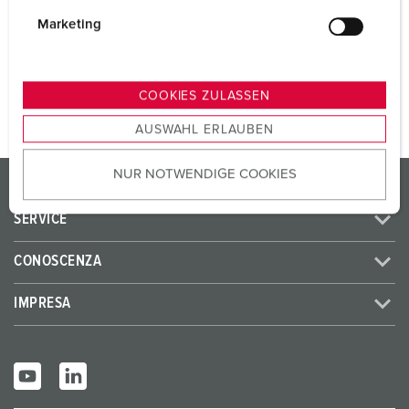
i
SCHUKO® 16 A, 230 V
4
g
Marketing
u
n
AL PRODOTTO
g
COOKIES ZULASSEN
s
AUSWAHL ERLAUBEN
a
u
NUR NOTWENDIGE COOKIES
s
PRODOTTI/SOLUZIONI
w
SERVICE
a
h
CONOSCENZA
l
IMPRESA