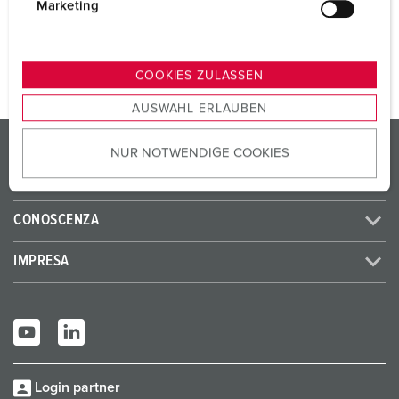
g
Marketing
u
AL PRODOTTO
n
g
COOKIES ZULASSEN
s
AUSWAHL ERLAUBEN
a
u
PRODOTTI/SOLUZIONI
NUR NOTWENDIGE COOKIES
s
w
SERVICE
a
h
CONOSCENZA
l
IMPRESA
Login partner