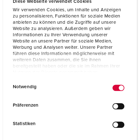
Diese Webseite verwendet Cookies
Wir verwenden Cookies, um Inhalte und Anzeigen
zu personalisieren, Funktionen für soziale Medien
anbieten zu können und die Zugriffe auf unsere
Website zu analysieren. Außerdem geben wir
Informationen zu Ihrer Verwendung unserer
Website an unsere Partner für soziale Medien,
Werbung und Analysen weiter. Unsere Partner
führen diese Informationen möglicherweise mit
weiteren Daten zusammen, die Sie ihnen
bereitgestellt haben oder die sie im Rahmen Ihrer
Nutzung der Dienste gesammelt haben.
E
Datenschutzerklärung
Impressum
Notwendig
i
Articolo 70031
n
w
Materiale
Gomma
Präferenzen
i
Grado di protezione
IP44
l
Statistiken
l
SCHUKO® 16 A, 230 V
6
i