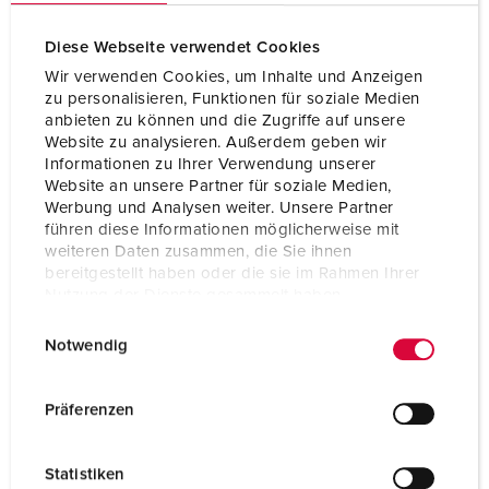
Diese Webseite verwendet Cookies
Wir verwenden Cookies, um Inhalte und Anzeigen
zu personalisieren, Funktionen für soziale Medien
anbieten zu können und die Zugriffe auf unsere
Website zu analysieren. Außerdem geben wir
Informationen zu Ihrer Verwendung unserer
Website an unsere Partner für soziale Medien,
Werbung und Analysen weiter. Unsere Partner
führen diese Informationen möglicherweise mit
weiteren Daten zusammen, die Sie ihnen
bereitgestellt haben oder die sie im Rahmen Ihrer
Nutzung der Dienste gesammelt haben.
E
Datenschutzerklärung
Impressum
Articolo 84374
Notwendig
i
Materiale
Metallo
n
w
Grado di protezione
IP43
Präferenzen
i
CEE 16 A, 5 p, 400 V
1
l
Statistiken
l