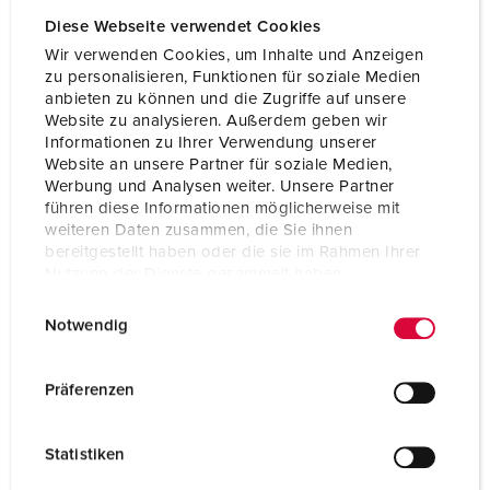
Diese Webseite verwendet Cookies
Wir verwenden Cookies, um Inhalte und Anzeigen
zu personalisieren, Funktionen für soziale Medien
anbieten zu können und die Zugriffe auf unsere
Website zu analysieren. Außerdem geben wir
Informationen zu Ihrer Verwendung unserer
Website an unsere Partner für soziale Medien,
Werbung und Analysen weiter. Unsere Partner
führen diese Informationen möglicherweise mit
weiteren Daten zusammen, die Sie ihnen
bereitgestellt haben oder die sie im Rahmen Ihrer
Nutzung der Dienste gesammelt haben.
E
Datenschutzerklärung
Impressum
Notwendig
Articolo 935194
i
n
Materiale
plastica
w
Präferenzen
Grado di protezione
IP67
i
l
CEE 16 A, 3 p, 230 V DUO
1
Statistiken
l