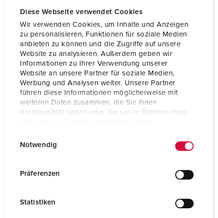
Diese Webseite verwendet Cookies
Wir verwenden Cookies, um Inhalte und Anzeigen
zu personalisieren, Funktionen für soziale Medien
anbieten zu können und die Zugriffe auf unsere
Website zu analysieren. Außerdem geben wir
Informationen zu Ihrer Verwendung unserer
Website an unsere Partner für soziale Medien,
Werbung und Analysen weiter. Unsere Partner
führen diese Informationen möglicherweise mit
weiteren Daten zusammen, die Sie ihnen
bereitgestellt haben oder die sie im Rahmen Ihrer
Nutzung der Dienste gesammelt haben.
E
Datenschutzerklärung
Impressum
Notwendig
Articolo 930212
i
n
Materiale
plastica
w
Präferenzen
Grado di protezione
IP67
i
l
CEE 16 A, 3 p, 230 V
3
Statistiken
l