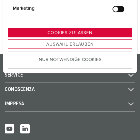
i
CEE 32 A, 5 p, 400 V
1
g
Marketing
u
n
AL PRODOTTO
g
COOKIES ZULASSEN
s
AUSWAHL ERLAUBEN
a
u
NUR NOTWENDIGE COOKIES
s
PRODOTTI/SOLUZIONI
w
SERVICE
a
h
CONOSCENZA
l
IMPRESA