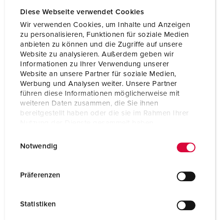
Diese Webseite verwendet Cookies
Wir verwenden Cookies, um Inhalte und Anzeigen
zu personalisieren, Funktionen für soziale Medien
anbieten zu können und die Zugriffe auf unsere
Website zu analysieren. Außerdem geben wir
Informationen zu Ihrer Verwendung unserer
Website an unsere Partner für soziale Medien,
Werbung und Analysen weiter. Unsere Partner
führen diese Informationen möglicherweise mit
weiteren Daten zusammen, die Sie ihnen
bereitgestellt haben oder die sie im Rahmen Ihrer
Nutzung der Dienste gesammelt haben.
E
Datenschutzerklärung
Impressum
Notwendig
Articolo 930040
i
n
Materiale
plastica
w
Präferenzen
Grado di protezione
IP67
i
l
CEE 16 A, 3 p, 230 V
2
Statistiken
l