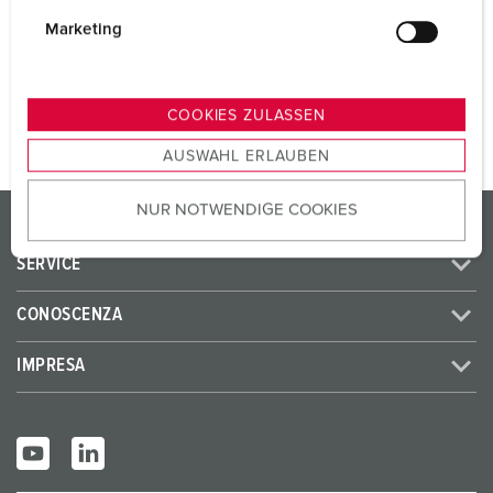
i
CEE 16 A, 4 p, 400 V
2
g
Marketing
u
n
AL PRODOTTO
g
COOKIES ZULASSEN
s
AUSWAHL ERLAUBEN
a
u
NUR NOTWENDIGE COOKIES
s
PRODOTTI/SOLUZIONI
w
SERVICE
a
h
CONOSCENZA
l
IMPRESA