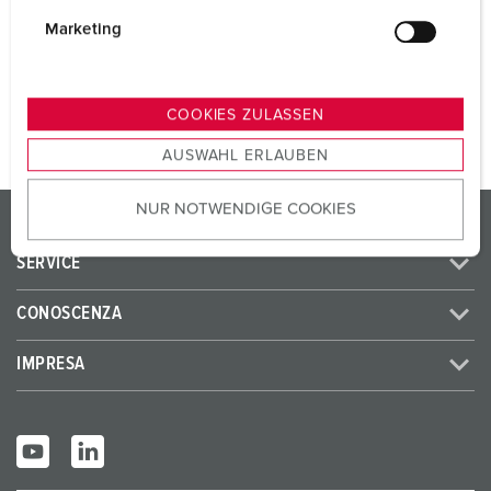
i
SCHUKO® 16 A, 230 V
3
g
Marketing
u
n
AL PRODOTTO
g
COOKIES ZULASSEN
s
AUSWAHL ERLAUBEN
a
u
NUR NOTWENDIGE COOKIES
s
PRODOTTI/SOLUZIONI
w
SERVICE
a
h
CONOSCENZA
l
IMPRESA