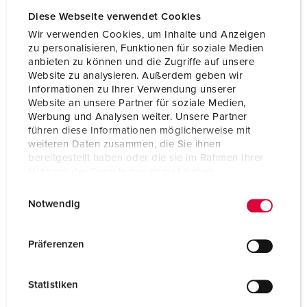
Diese Webseite verwendet Cookies
Wir verwenden Cookies, um Inhalte und Anzeigen
zu personalisieren, Funktionen für soziale Medien
anbieten zu können und die Zugriffe auf unsere
Website zu analysieren. Außerdem geben wir
Informationen zu Ihrer Verwendung unserer
Website an unsere Partner für soziale Medien,
Werbung und Analysen weiter. Unsere Partner
führen diese Informationen möglicherweise mit
weiteren Daten zusammen, die Sie ihnen
bereitgestellt haben oder die sie im Rahmen Ihrer
Nutzung der Dienste gesammelt haben.
E
Datenschutzerklärung
Impressum
Notwendig
Articolo 940041
i
n
Materiale
plastica
w
Präferenzen
Grado di protezione
IP44
i
l
CEE 16 A, 5 p, 400 V
2
Statistiken
l