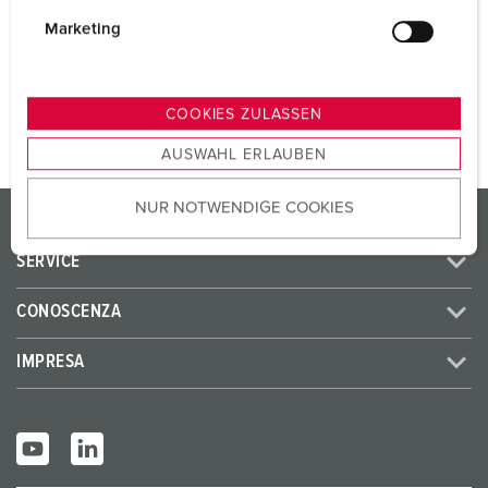
i
SCHUKO® 16 A, 230 V
3
g
Marketing
u
n
AL PRODOTTO
g
COOKIES ZULASSEN
s
AUSWAHL ERLAUBEN
a
u
NUR NOTWENDIGE COOKIES
s
PRODOTTI/SOLUZIONI
w
SERVICE
a
h
CONOSCENZA
l
IMPRESA