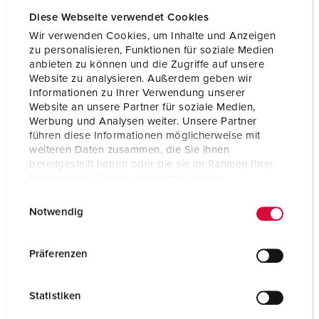
Diese Webseite verwendet Cookies
Wir verwenden Cookies, um Inhalte und Anzeigen
zu personalisieren, Funktionen für soziale Medien
anbieten zu können und die Zugriffe auf unsere
Website zu analysieren. Außerdem geben wir
Informationen zu Ihrer Verwendung unserer
Website an unsere Partner für soziale Medien,
Werbung und Analysen weiter. Unsere Partner
führen diese Informationen möglicherweise mit
weiteren Daten zusammen, die Sie ihnen
bereitgestellt haben oder die sie im Rahmen Ihrer
Nutzung der Dienste gesammelt haben.
E
Datenschutzerklärung
Impressum
Notwendig
Articolo 930023
i
n
Materiale
plastica
w
Präferenzen
Grado di protezione
IP67
i
l
CEE 32 A, 5 p, 400 V
1
Statistiken
l