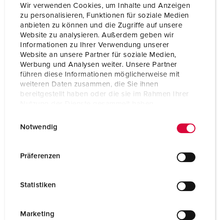
Wir verwenden Cookies, um Inhalte und Anzeigen
zu personalisieren, Funktionen für soziale Medien
anbieten zu können und die Zugriffe auf unsere
Website zu analysieren. Außerdem geben wir
Informationen zu Ihrer Verwendung unserer
Website an unsere Partner für soziale Medien,
Werbung und Analysen weiter. Unsere Partner
führen diese Informationen möglicherweise mit
weiteren Daten zusammen, die Sie ihnen
bereitgestellt haben oder die sie im Rahmen Ihrer
Nutzung der Dienste gesammelt haben.
E
Datenschutzerklärung
Impressum
Notwendig
i
n
Articolo 920045
w
Präferenzen
Materiale
plastica
i
l
Grado di protezione
IP44
Statistiken
l
i
g
Marketing
AL PRODOTTO