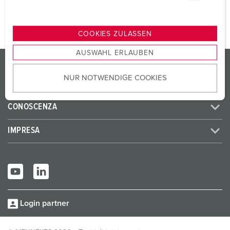
u
n
g
COOKIES ZULASSEN
s
AUSWAHL ERLAUBEN
a
PRODOTTI/SOLUZIONI
u
NUR NOTWENDIGE COOKIES
s
SERVICE
w
a
CONOSCENZA
h
l
IMPRESA
Login partner