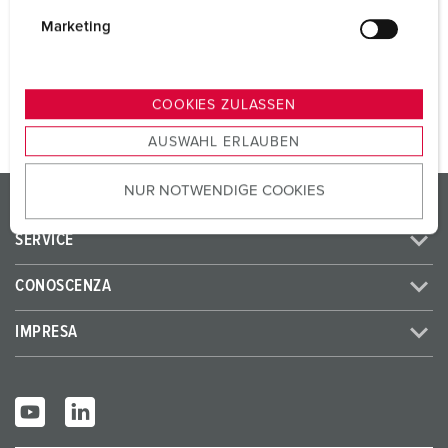
i
SCHUKO® 16 A, 230 V
2
g
Marketing
u
n
AL PRODOTTO
g
COOKIES ZULASSEN
s
AUSWAHL ERLAUBEN
a
u
NUR NOTWENDIGE COOKIES
s
PRODOTTI/SOLUZIONI
w
SERVICE
a
h
CONOSCENZA
l
IMPRESA