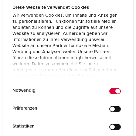
Diese Webseite verwendet Cookies
Wir verwenden Cookies, um Inhalte und Anzeigen
zu personalisieren, Funktionen für soziale Medien
anbieten zu können und die Zugriffe auf unsere
Website zu analysieren. Außerdem geben wir
Informationen zu Ihrer Verwendung unserer
Website an unsere Partner für soziale Medien,
Werbung und Analysen weiter. Unsere Partner
führen diese Informationen möglicherweise mit
weiteren Daten zusammen, die Sie ihnen
bereitgestellt haben oder die sie im Rahmen Ihrer
Nutzung der Dienste gesammelt haben.
E
Datenschutzerklärung
Impressum
Notwendig
Articolo 920063
i
n
Materiale
plastica
w
Präferenzen
Grado di protezione
IP44
i
l
CEE 32 A, 5 p, 400 V
1
Statistiken
l