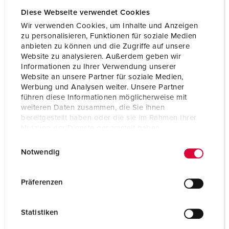
Diese Webseite verwendet Cookies
Wir verwenden Cookies, um Inhalte und Anzeigen
zu personalisieren, Funktionen für soziale Medien
anbieten zu können und die Zugriffe auf unsere
Website zu analysieren. Außerdem geben wir
Informationen zu Ihrer Verwendung unserer
Website an unsere Partner für soziale Medien,
Werbung und Analysen weiter. Unsere Partner
führen diese Informationen möglicherweise mit
weiteren Daten zusammen, die Sie ihnen
bereitgestellt haben oder die sie im Rahmen Ihrer
Nutzung der Dienste gesammelt haben.
E
Datenschutzerklärung
Impressum
Notwendig
Articolo 960007
i
n
Materiale
plastica
w
Präferenzen
Grado di protezione
IP44
i
l
CEE 16 A, 5 p, 400 V
2
Statistiken
l