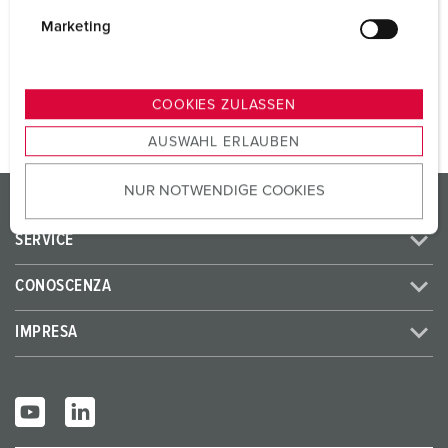
i
SCHUKO® 16 A, 230 V
1
g
Marketing
u
n
AL PRODOTTO
g
COOKIES ZULASSEN
s
AUSWAHL ERLAUBEN
a
u
NUR NOTWENDIGE COOKIES
s
PRODOTTI/SOLUZIONI
w
SERVICE
a
h
CONOSCENZA
l
IMPRESA