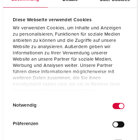
Diese Webseite verwendet Cookies
Wir verwenden Cookies, um Inhalte und Anzeigen
zu personalisieren, Funktionen für soziale Medien
anbieten zu können und die Zugriffe auf unsere
Website zu analysieren. Außerdem geben wir
Informationen zu Ihrer Verwendung unserer
Website an unsere Partner für soziale Medien,
Werbung und Analysen weiter. Unsere Partner
führen diese Informationen möglicherweise mit
weiteren Daten zusammen, die Sie ihnen
bereitgestellt haben oder die sie im Rahmen Ihrer
Nutzung der Dienste gesammelt haben.
Articolo 83698
E
Datenschutzerklärung
Impressum
Materiale
Metallo
Notwendig
i
n
Grado di protezione
IP43
w
Präferenzen
CEE 16 A, 5 p, 400 V
1
i
l