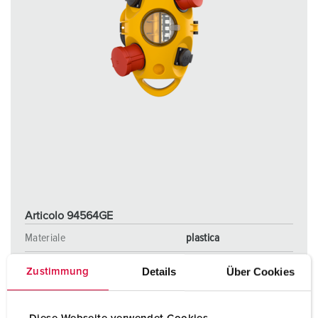
Articolo 94564GE
Materiale
plastica
Grado di protezione
IP44
Details
Über Cookies
Zustimmung
CEE 16 A, 5 p, 400 V
1