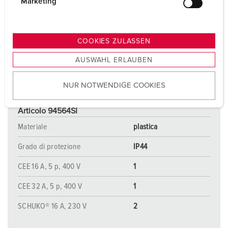
g
Marketing
u
n
g
COOKIES ZULASSEN
s
AUSWAHL ERLAUBEN
a
u
NUR NOTWENDIGE COOKIES
s
w
a
Articolo 94564SI
h
Materiale
plastica
l
Grado di protezione
IP44
CEE 16 A, 5 p, 400 V
1
CEE 32 A, 5 p, 400 V
1
SCHUKO® 16 A, 230 V
2