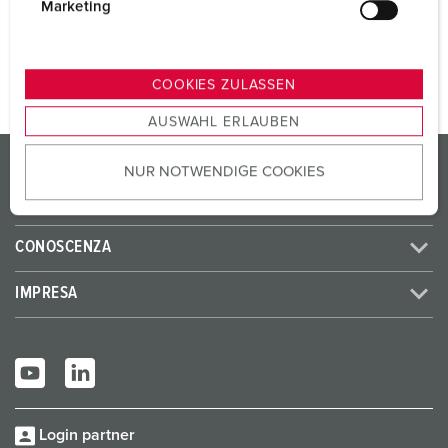
g
Marketing
u
AL PRODOTTO
n
g
COOKIES ZULASSEN
s
AUSWAHL ERLAUBEN
a
u
PRODOTTI/SOLUZIONI
NUR NOTWENDIGE COOKIES
s
w
SERVICE
a
h
CONOSCENZA
l
IMPRESA
Login partner