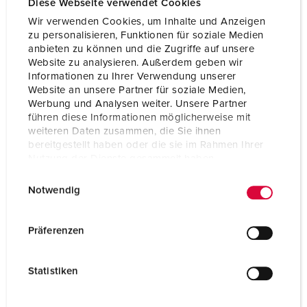
Diese Webseite verwendet Cookies
Wir verwenden Cookies, um Inhalte und Anzeigen
zu personalisieren, Funktionen für soziale Medien
anbieten zu können und die Zugriffe auf unsere
Website zu analysieren. Außerdem geben wir
Informationen zu Ihrer Verwendung unserer
Website an unsere Partner für soziale Medien,
Werbung und Analysen weiter. Unsere Partner
führen diese Informationen möglicherweise mit
weiteren Daten zusammen, die Sie ihnen
bereitgestellt haben oder die sie im Rahmen Ihrer
Nutzung der Dienste gesammelt haben.
E
Datenschutzerklärung
Impressum
Notwendig
i
Articolo 92898
n
w
Materiale
plastica
Präferenzen
i
Grado di protezione
IP44
l
Statistiken
l
CEE 16 A, 3 p, 230 V
3
i