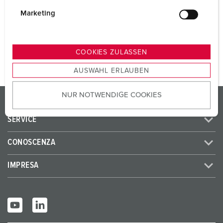
i
SCHUKO® 16 A, 230 V
1
g
Marketing
u
n
AL PRODOTTO
g
COOKIES ZULASSEN
s
AUSWAHL ERLAUBEN
a
u
NUR NOTWENDIGE COOKIES
s
PRODOTTI/SOLUZIONI
w
SERVICE
a
h
CONOSCENZA
l
IMPRESA