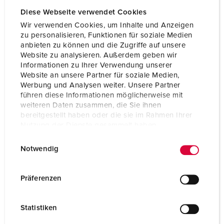
Diese Webseite verwendet Cookies
Wir verwenden Cookies, um Inhalte und Anzeigen
zu personalisieren, Funktionen für soziale Medien
anbieten zu können und die Zugriffe auf unsere
Website zu analysieren. Außerdem geben wir
Informationen zu Ihrer Verwendung unserer
Website an unsere Partner für soziale Medien,
Werbung und Analysen weiter. Unsere Partner
führen diese Informationen möglicherweise mit
weiteren Daten zusammen, die Sie ihnen
bereitgestellt haben oder die sie im Rahmen Ihrer
Nutzung der Dienste gesammelt haben.
E
Datenschutzerklärung
Impressum
Notwendig
Articolo 92916
i
n
Materiale
plastica
w
Präferenzen
Grado di protezione
IP44
i
l
CEE 16 A, 5 p, 400 V
2
Statistiken
l