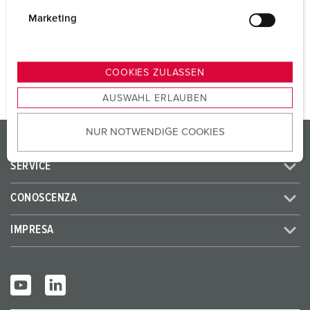
i
SCHUKO® 16 A, 230 V
2
g
Marketing
u
n
AL PRODOTTO
g
COOKIES ZULASSEN
s
AUSWAHL ERLAUBEN
a
u
NUR NOTWENDIGE COOKIES
s
PRODOTTI/SOLUZIONI
w
SERVICE
a
h
CONOSCENZA
l
IMPRESA