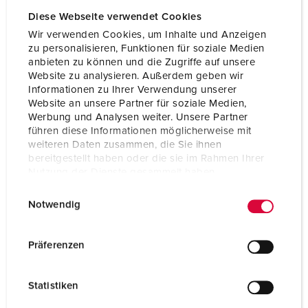
Diese Webseite verwendet Cookies
Wir verwenden Cookies, um Inhalte und Anzeigen
zu personalisieren, Funktionen für soziale Medien
anbieten zu können und die Zugriffe auf unsere
Website zu analysieren. Außerdem geben wir
Informationen zu Ihrer Verwendung unserer
Website an unsere Partner für soziale Medien,
Werbung und Analysen weiter. Unsere Partner
führen diese Informationen möglicherweise mit
weiteren Daten zusammen, die Sie ihnen
bereitgestellt haben oder die sie im Rahmen Ihrer
Nutzung der Dienste gesammelt haben.
E
Datenschutzerklärung
Impressum
Notwendig
Articolo 92915
i
n
Materiale
plastica
w
Präferenzen
Grado di protezione
IP44
i
l
CEE 16 A, 5 p, 400 V
1
Statistiken
l