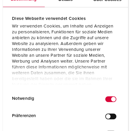
Diese Webseite verwendet Cookies
Wir verwenden Cookies, um Inhalte und Anzeigen
zu personalisieren, Funktionen für soziale Medien
anbieten zu können und die Zugriffe auf unsere
Website zu analysieren. Außerdem geben wir
Informationen zu Ihrer Verwendung unserer
Website an unsere Partner für soziale Medien,
Werbung und Analysen weiter. Unsere Partner
führen diese Informationen möglicherweise mit
weiteren Daten zusammen, die Sie ihnen
bereitgestellt haben oder die sie im Rahmen Ihrer
Nutzung der Dienste gesammelt haben.
Articolo 1629SW
E
Datenschutzerklärung
Impressum
Grado di protezione
IP44
Notwendig
i
n
Ampere
16 A
w
Präferenzen
Poli
3 p
i
l