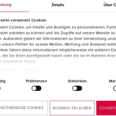
Tecnologia dati / rete
V
Details
Über C
mmung
Esecuzioni speciali
P
seite verwendet Cookies
Prodotti complementari
D
den Cookies, um Inhalte und Anzeigen zu personalisieren, Funkt
dien anbieten zu können und die Zugriffe auf unsere Website zu
S
en. Außerdem geben wir Informationen zu Ihrer Verwendung unse
colo 935146
 unsere Partner für soziale Medien, Werbung und Analysen weite
S
tner führen diese Informationen möglicherweise mit weiteren D
iale
plastica
die Sie ihnen bereitgestellt haben oder die sie im Rahmen Ihre
 di
IP44
te gesammelt haben.
zione
tzerklärung
Impressum
6 A, 5 p, 400
2
dig
Präferenzen
Statistiken
Mar
AL PRODOTTO
 NOTWENDIGE COOKIES
AUSWAHL ERLAUBEN
COOKIES