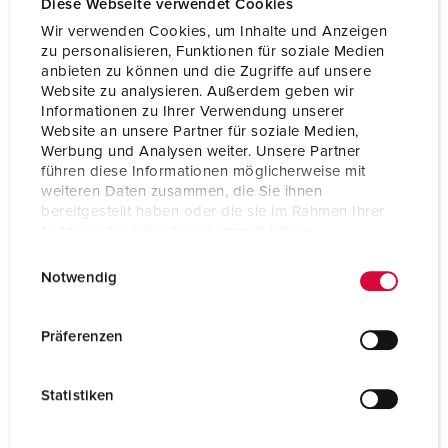
Diese Webseite verwendet Cookies
Wir verwenden Cookies, um Inhalte und Anzeigen
zu personalisieren, Funktionen für soziale Medien
anbieten zu können und die Zugriffe auf unsere
Website zu analysieren. Außerdem geben wir
Informationen zu Ihrer Verwendung unserer
Website an unsere Partner für soziale Medien,
Werbung und Analysen weiter. Unsere Partner
führen diese Informationen möglicherweise mit
weiteren Daten zusammen, die Sie ihnen
bereitgestellt haben oder die sie im Rahmen Ihrer
Nutzung der Dienste gesammelt haben.
E
Datenschutzerklärung
Impressum
Notwendig
i
Articolo 7109560
n
w
Materiale
Gomma
Präferenzen
i
Grado di protezione
IP44
l
Statistiken
l
SCHUKO® 16 A, 230 V
6
i