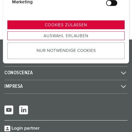
g
Marketing
u
AL PRODOTTO
n
g
COOKIES ZULASSEN
s
AUSWAHL ERLAUBEN
a
u
PRODOTTI/SOLUZIONI
NUR NOTWENDIGE COOKIES
s
w
SERVICE
a
h
CONOSCENZA
l
IMPRESA
Login partner