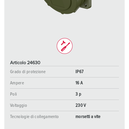
Articolo 24630
Grado di protezione
IP67
Ampere
16 A
Poli
3 p
Voltaggio
230 V
Tecnologie di collegamento
morsetti a vite