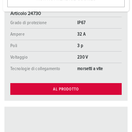
w
a
Articolo 24730
h
Grado di protezione
IP67
l
Ampere
32 A
Poli
3 p
Voltaggio
230 V
Tecnologie di collegamento
morsetti a vite
AL PRODOTTO