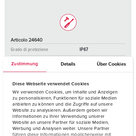
Articolo 24640
Grado di protezione
IP67
Ampere
16 A
Details
Über Cookies
Zustimmung
Poli
5 p
Diese Webseite verwendet Cookies
Voltaggio
400 V
Wir verwenden Cookies, um Inhalte und Anzeigen
Tecnologie di collegamento
morsetti a vite
zu personalisieren, Funktionen für soziale Medien
anbieten zu können und die Zugriffe auf unsere
Website zu analysieren. Außerdem geben wir
Informationen zu Ihrer Verwendung unserer
AL PRODOTTO
Website an unsere Partner für soziale Medien,
Werbung und Analysen weiter. Unsere Partner
führen diese Informationen möglicherweise mit