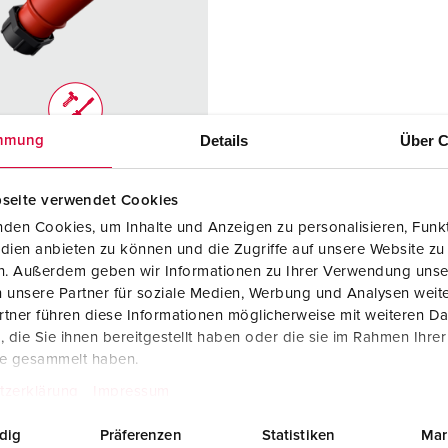
Tecnologia dati / rete
V
Esecuzioni speciali
P
Prodotti complementari
D
Details
Über C
mmung
S
olo 2176
S
 di
IP67
seite verwendet Cookies
zione
den Cookies, um Inhalte und Anzeigen zu personalisieren, Funkt
dien anbieten zu können und die Zugriffe auf unsere Website zu
re
32 A
en. Außerdem geben wir Informationen zu Ihrer Verwendung unse
 unsere Partner für soziale Medien, Werbung und Analysen weite
4 p
tner führen diese Informationen möglicherweise mit weiteren D
ggio
400 - 440 V
die Sie ihnen bereitgestellt haben oder die sie im Rahmen Ihre
te gesammelt haben.
logie di
morsetti a vite
tzerklärung
Impressum
gamento
dig
Präferenzen
Statistiken
Mar
tti
portacontatti