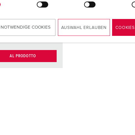
altamente
resistenti al
calore
 NOTWENDIGE COOKIES
AUSWAHL ERLAUBEN
COOKIES
tti
contatti
nichelati
AL PRODOTTO