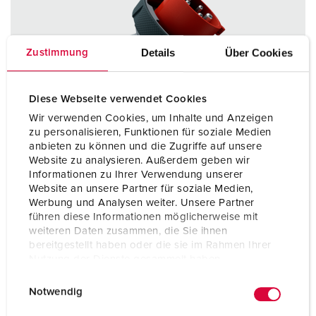
Details
Über Cookies
Zustimmung
Diese Webseite verwendet Cookies
Wir verwenden Cookies, um Inhalte und Anzeigen
zu personalisieren, Funktionen für soziale Medien
anbieten zu können und die Zugriffe auf unsere
Website zu analysieren. Außerdem geben wir
Informationen zu Ihrer Verwendung unserer
Website an unsere Partner für soziale Medien,
Werbung und Analysen weiter. Unsere Partner
führen diese Informationen möglicherweise mit
weiteren Daten zusammen, die Sie ihnen
Articolo 13343
bereitgestellt haben oder die sie im Rahmen Ihrer
Nutzung der Dienste gesammelt haben.
Grado di protezione
IP67 / IP69
E
Datenschutzerklärung
Impressum
Ampere
16 A
Notwendig
i
n