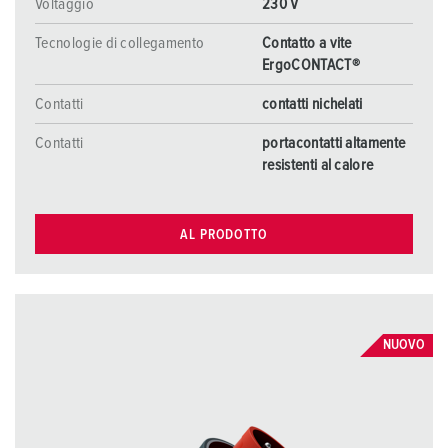
Voltaggio
230 V
Tecnologie di collegamento
Contatto a vite
ErgoCONTACT®
Contatti
contatti nichelati
Contatti
portacontatti altamente
resistenti al calore
AL PRODOTTO
NUOVO