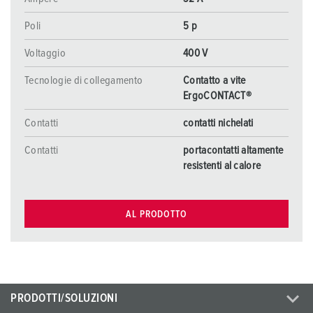
Poli
5 p
Voltaggio
400 V
Tecnologie di collegamento
Contatto a vite
ErgoCONTACT®
Contatti
contatti nichelati
Contatti
portacontatti altamente
resistenti al calore
AL PRODOTTO
PRODOTTI/SOLUZIONI