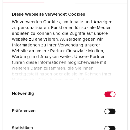
Diese Webseite verwendet Cookies
Wir verwenden Cookies, um Inhalte und Anzeigen
zu personalisieren, Funktionen für soziale Medien
anbieten zu können und die Zugriffe auf unsere
Website zu analysieren. Außerdem geben wir
Informationen zu Ihrer Verwendung unserer
Website an unsere Partner für soziale Medien,
Werbung und Analysen weiter. Unsere Partner
führen diese Informationen möglicherweise mit
weiteren Daten zusammen, die Sie ihnen
bereitgestellt haben oder die sie im Rahmen Ihrer
Nutzung der Dienste gesammelt haben.
Articolo 14624
E
Datenschutzerklärung
Impressum
Grado di protezione
IP67 / IP69
Notwendig
i
Ampere
16 A
n
w
Präferenzen
Poli
5 p
i
l
Voltaggio
400 V
Statistiken