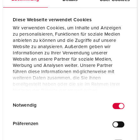
Diese Webseite verwendet Cookies
Wir verwenden Cookies, um Inhalte und Anzeigen
zu personalisieren, Funktionen für soziale Medien
anbieten zu können und die Zugriffe auf unsere
Website zu analysieren. Außerdem geben wir
Informationen zu Ihrer Verwendung unserer
Website an unsere Partner für soziale Medien,
Werbung und Analysen weiter. Unsere Partner
führen diese Informationen möglicherweise mit
weiteren Daten zusammen, die Sie ihnen
bereitgestellt haben oder die sie im Rahmen Ihrer
Nutzung der Dienste gesammelt haben.
Articolo 5603505G
E
Datenschutzerklärung
Impressum
Grado di protezione
IP44
Notwendig
i
n
Ampere
32 A
w
Präferenzen
Poli
5 p
i
l