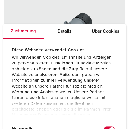
Details
Über Cookies
Zustimmung
Diese Webseite verwendet Cookies
Wir verwenden Cookies, um Inhalte und Anzeigen
zu personalisieren, Funktionen für soziale Medien
anbieten zu können und die Zugriffe auf unsere
Website zu analysieren. Außerdem geben wir
Informationen zu Ihrer Verwendung unserer
Website an unsere Partner für soziale Medien,
Werbung und Analysen weiter. Unsere Partner
führen diese Informationen möglicherweise mit
weiteren Daten zusammen, die Sie ihnen
bereitgestellt haben oder die sie im Rahmen Ihrer
Nutzung der Dienste gesammelt haben.
Articolo 14610
E
Datenschutzerklärung
Impressum
Grado di protezione
IP54
Notwendig