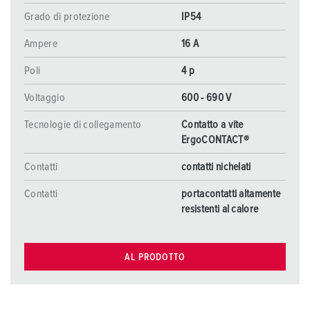
Grado di protezione
IP54
Ampere
16 A
Poli
4 p
Voltaggio
600 - 690 V
Tecnologie di collegamento
Contatto a vite
ErgoCONTACT®
Contatti
contatti nichelati
Contatti
portacontatti altamente
resistenti al calore
AL PRODOTTO