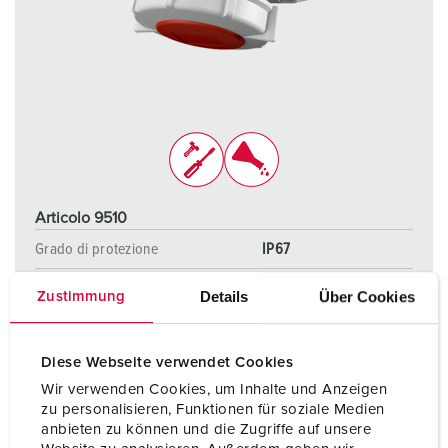
Articolo 9510
Grado di protezione
IP67
Ampere
16 A
Details
Über Cookies
Zustimmung
Poli
4 p
Diese Webseite verwendet Cookies
Voltaggio
400 V
Wir verwenden Cookies, um Inhalte und Anzeigen
Tecnologie di collegamento
morsetti a vite
zu personalisieren, Funktionen für soziale Medien
anbieten zu können und die Zugriffe auf unsere