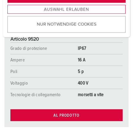
s
AUSWAHL ERLAUBEN
a
u
NUR NOTWENDIGE COOKIES
s
w
a
Articolo 9520
h
Grado di protezione
IP67
l
Ampere
16 A
Poli
5 p
Voltaggio
400 V
Tecnologie di collegamento
morsetti a vite
AL PRODOTTO