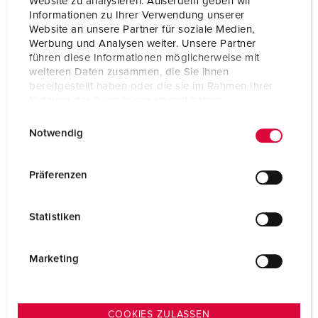
Website zu analysieren. Außerdem geben wir
Informationen zu Ihrer Verwendung unserer
AL PRODOTTO
Website an unsere Partner für soziale Medien,
Werbung und Analysen weiter. Unsere Partner
führen diese Informationen möglicherweise mit
weiteren Daten zusammen, die Sie ihnen
bereitgestellt haben oder die sie im Rahmen Ihrer
Nutzung der Dienste gesammelt haben.
E
Datenschutzerklärung
Impressum
Notwendig
i
n
w
Präferenzen
i
l
Statistiken
l
i
g
Marketing
u
n
g
COOKIES ZULASSEN