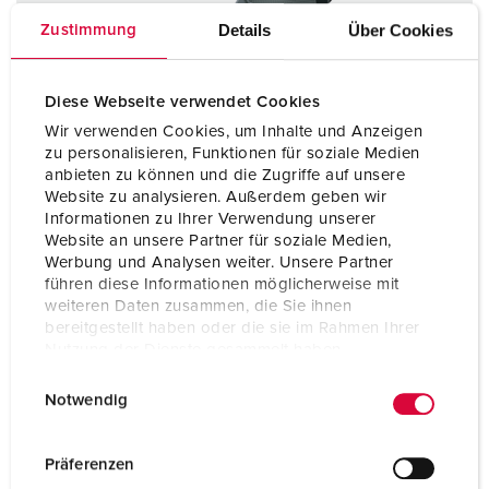
Details
Über Cookies
Zustimmung
Diese Webseite verwendet Cookies
Wir verwenden Cookies, um Inhalte und Anzeigen
zu personalisieren, Funktionen für soziale Medien
anbieten zu können und die Zugriffe auf unsere
Website zu analysieren. Außerdem geben wir
Informationen zu Ihrer Verwendung unserer
Website an unsere Partner für soziale Medien,
Werbung und Analysen weiter. Unsere Partner
führen diese Informationen möglicherweise mit
weiteren Daten zusammen, die Sie ihnen
bereitgestellt haben oder die sie im Rahmen Ihrer
Articolo 14112
Nutzung der Dienste gesammelt haben.
Grado di protezione
IP54
E
Datenschutzerklärung
Impressum
Notwendig
Ampere
63 A
i
n
Poli
5 p
w
Präferenzen
i