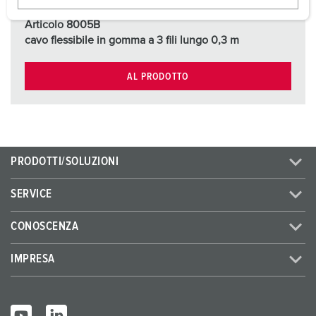
w
a
Articolo 8005B
cavo flessibile in gomma a 3 fili lungo 0,3 m
h
l
AL PRODOTTO
PRODOTTI/SOLUZIONI
SERVICE
CONOSCENZA
IMPRESA