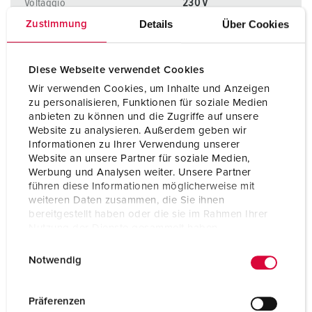
Voltaggio
230 V
Details
Über Cookies
Zustimmung
Tecnologie di collegamento
morsetti a vite
Contatti
portacontatti altamente
Diese Webseite verwendet Cookies
resistenti al calore
Wir verwenden Cookies, um Inhalte und Anzeigen
Contatti
X-CONTACT®
zu personalisieren, Funktionen für soziale Medien
anbieten zu können und die Zugriffe auf unsere
Website zu analysieren. Außerdem geben wir
Informationen zu Ihrer Verwendung unserer
AL PRODOTTO
Website an unsere Partner für soziale Medien,
Werbung und Analysen weiter. Unsere Partner
führen diese Informationen möglicherweise mit
weiteren Daten zusammen, die Sie ihnen
bereitgestellt haben oder die sie im Rahmen Ihrer
Nutzung der Dienste gesammelt haben.
E
Datenschutzerklärung
Impressum
Notwendig
i
n
w
Präferenzen