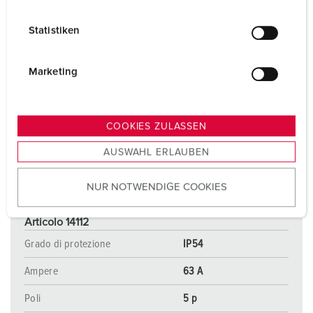
i
l
Statistiken
l
i
g
Marketing
u
n
g
COOKIES ZULASSEN
s
AUSWAHL ERLAUBEN
a
u
NUR NOTWENDIGE COOKIES
s
w
a
Articolo 14112
h
Grado di protezione
IP54
l
Ampere
63 A
Poli
5 p