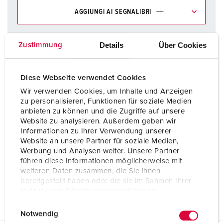
AGGIUNGI AI SEGNALIBRI
I nostri prodotti possono essere gestiti in diverse liste.
Details
Über Cookies
Zustimmung
La mia lista
(0)
AGGIUNGI
CREA NUOVA LISTA
Diese Webseite verwendet Cookies
Wir verwenden Cookies, um Inhalte und Anzeigen
zu personalisieren, Funktionen für soziale Medien
anbieten zu können und die Zugriffe auf unsere
Website zu analysieren. Außerdem geben wir
Informationen zu Ihrer Verwendung unserer
Website an unsere Partner für soziale Medien,
Schede dati & download
Werbung und Analysen weiter. Unsere Partner
Innesto per aria compressa 997000
führen diese Informationen möglicherweise mit
weiteren Daten zusammen, die Sie ihnen
Info prodotto
bereitgestellt haben oder die sie im Rahmen Ihrer
Innesto per aria compressa 997000
Nutzung der Dienste gesammelt haben.
PDF, 103 KB
E
Datenschutzerklärung
Impressum
Notwendig
i